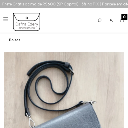
Frete Grátis acima de R$600 (SP Capital) | 5% no PIX | Parcele em at
0
Bolsas