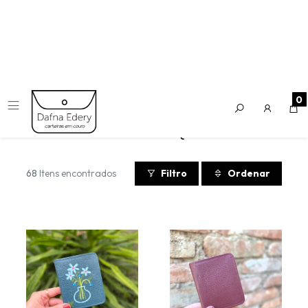
Carteiras
0
CARTEIRAS PEQUENAS
68
Itens encontrados
Filtro
Ordenar
Carteira Petit - Petróleo
Carteira Petit - Vinho
Pintura Manual