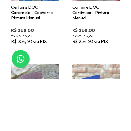
5x
R$ 53,60
5x
R$ 53,60
R$ 254,60
via PIX
R$ 254,60
via PIX
Carteira Pocket -
Carteira Pocket - Azul
Chocolate Pintura
Royal - Pintura Manual
Manual Dog Lovers
R$ 268,00
R$ 268,00
5x
R$ 53,60
5x
R$ 53,60
R$ 254,60
via PIX
R$ 254,60
via PIX