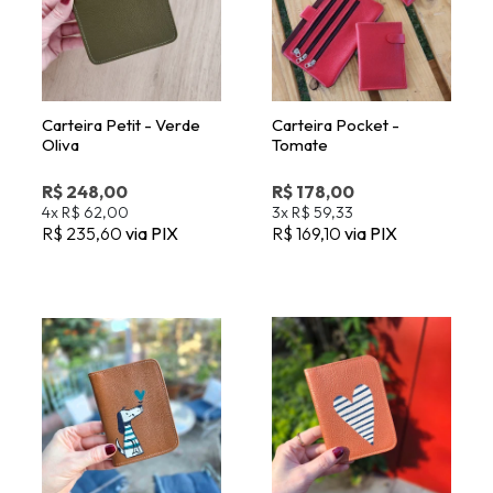
Oliva
Tomate
R$ 248,00
R$ 178,00
4x
R$ 62,00
3x
R$ 59,33
R$ 235,60
via PIX
R$ 169,10
via PIX
Carteira DOC -
Carteira DOC -
Caramelo - Cachorro -
Cerâmica - Pintura
Pintura Manual
Manual
R$ 268,00
R$ 268,00