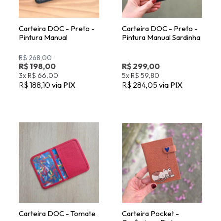
R$ 268,00
R$ 198,00
R$ 299,00
3x
R$ 66,00
5x
R$ 59,80
R$ 188,10
via PIX
R$ 284,05
via PIX
Carteira DOC - Tomate
Carteira Pocket -
Cerâmica - Pintura
Manual
R$ 178,00
R$ 268,00
3x
R$ 59,33
5x
R$ 53,60
R$ 169,10
via PIX
R$ 254,60
via PIX