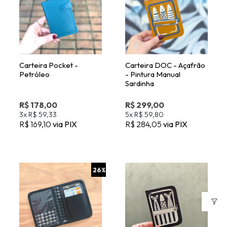
Carteira Pocket -
Carteira DOC - Açafrão
Petróleo
- Pintura Manual
Sardinha
R$ 178,00
R$ 299,00
3x
R$ 59,33
5x
R$ 59,80
R$ 169,10
via PIX
R$ 284,05
via PIX
26
%
Carteira DOC - Preto -
Carteira DOC - Preto -
Pintura Manual
Pintura Manual Sardinha