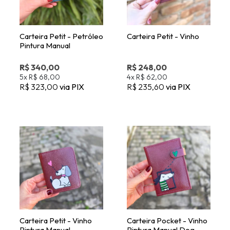
R$ 340,00
R$ 248,00
5x
R$ 68,00
4x
R$ 62,00
R$ 323,00
via PIX
R$ 235,60
via PIX
Carteira Petit - Vinho
Carteira Pocket - Vinho
Pintura Manual
Pintura Manual Dog
Lovers
R$ 340,00
R$ 268,00
5x
R$ 68,00
5x
R$ 53,60
R$ 323,00
via PIX
R$ 254,60
via PIX