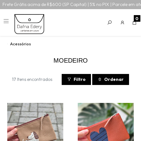
Frete Grátis acima de R$600 (SP Capital) | 5% no PIX | Parcele em at
0
Acessórios
MOEDEIRO
17
Itens encontrados
Filtro
Ordenar