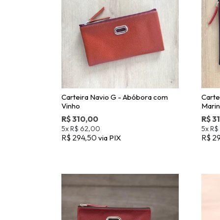
Carteira Navio G - Abóbora com
Carte
Vinho
Mari
R$ 310,00
R$ 3
5x
R$ 62,00
5x
R$
R$ 294,50
R$ 2
via PIX