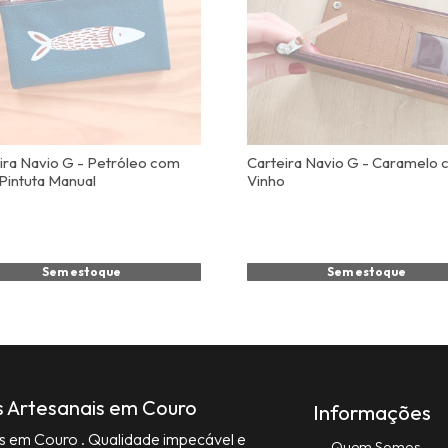
ira Navio G - Petróleo com
Carteira Navio G - Caramelo
Pintuta Manual
Vinho
Sem estoque
Sem estoque
s Artesanais em Couro
Informações
is em Couro . Qualidade impecável e
Quem Somos