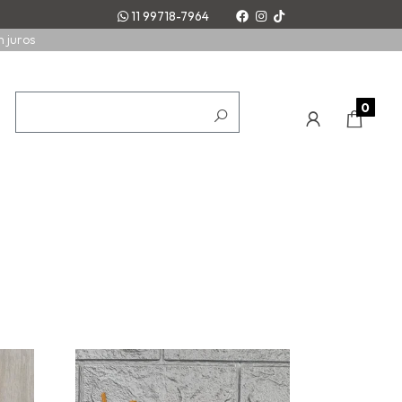
11 99718-7964
m juros
0