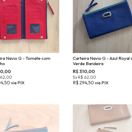
ira Navio G - Tomate com
Carteira Navio G - Azul Royal
nho
Verde Bandeira
10,00
R$ 310,00
 62,00
5x
R$ 62,00
94,50
R$ 294,50
via PIX
via PIX