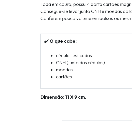
Toda em couro, possui 4 porta cartões magné
Consegue-se levar junto CNH e moedas do la
Conferem pouco volume em bolsos ou mesm
✔️ O que cabe:
cédulas esticadas
CNH (junto das cédulas)
moedas
cartões
Dimensão: 11 X 9 cm.