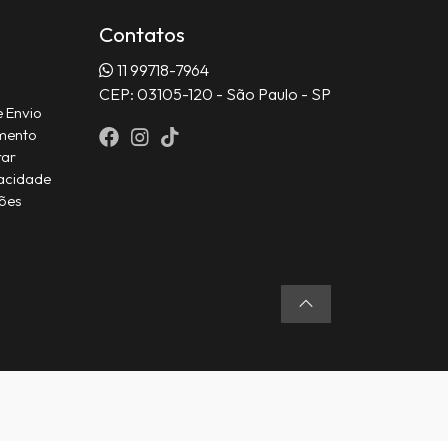
Contatos
11 99718-7964
CEP: 03105-120 - São Paulo - SP
e Envio
mento
rar
acidade
ções