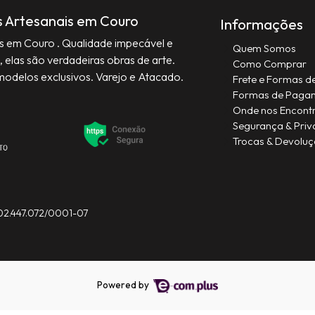
s Artesanais em Couro
Informações
is em Couro . Qualidade impecável e
Quem Somos
, elas são verdadeiras obras de arte.
Como Comprar
modelos exclusivos. Varejo e Atacado.
Frete e Formas d
Formas de Paga
Onde nos Encont
Segurança & Priv
Trocas & Devolu
 02.447.072/0001-07
Powered by