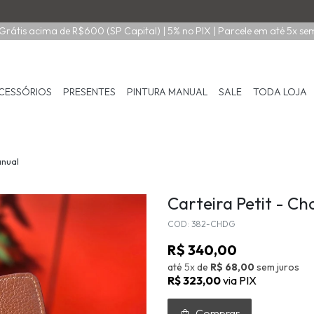
Grátis acima de R$600 (SP Capital) | 5% no PIX | Parcele em até 5x se
CESSÓRIOS
PRESENTES
PINTURA MANUAL
SALE
TODA LOJA
anual
Carteira Petit - C
COD: 382-CHDG
R$ 340,00
até
5x
de
R$ 68,00
sem juros
R$ 323,00
via PIX
Comprar