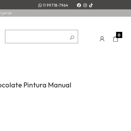
11 99718-7964
m juros
0
hocolate Pintura Manual