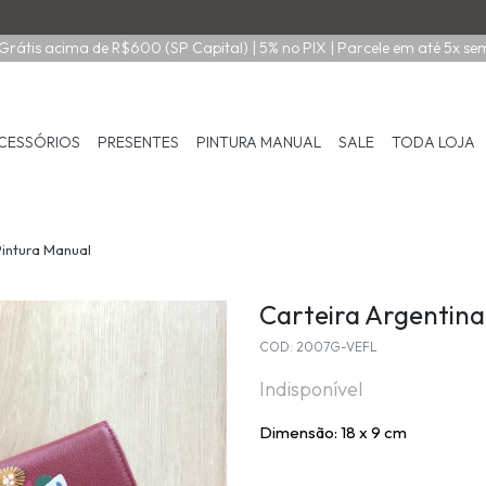
Grátis acima de R$600 (SP Capital) | 5% no PIX | Parcele em até 5x se
CESSÓRIOS
PRESENTES
PINTURA MANUAL
SALE
TODA LOJA
Pintura Manual
Carteira Argentina
COD: 2007G-VEFL
Indisponível
Dimensão: 18 x 9 cm