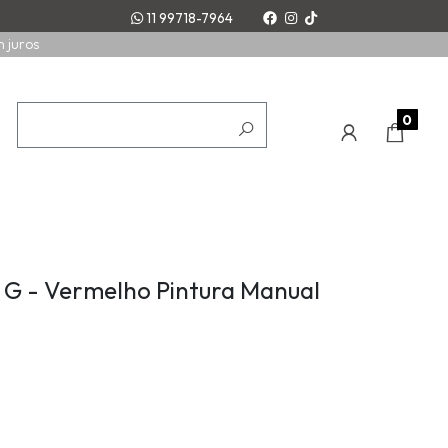
11 99718-7964
m juros
0
 G - Vermelho Pintura Manual