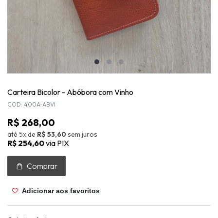
Carteira Bicolor - Abóbora com Vinho
COD: 400A-ABVI
R$ 268,00
até
5x
de
R$ 53,60
sem juros
R$ 254,60
via PIX
Comprar
Adicionar aos favoritos