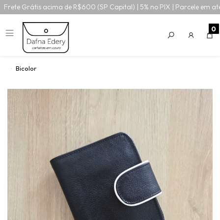
Frete Grátis acima de R$600 (SP Capital) | 5% no PIX | Parcele em at
0
Bicolor