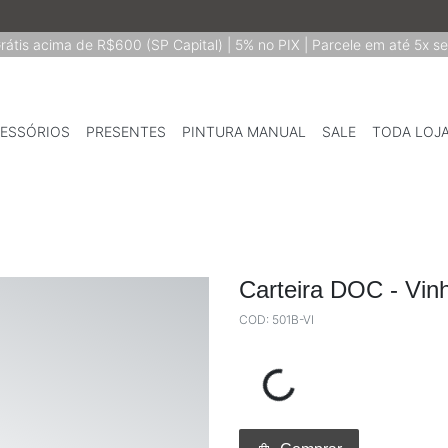
rátis acima de R$600 (SP Capital) | 5% no PIX | Parcele em até 5x s
ESSÓRIOS
PRESENTES
PINTURA MANUAL
SALE
TODA LOJ
Carteira DOC - Vin
COD: 501B-VI
Loading...