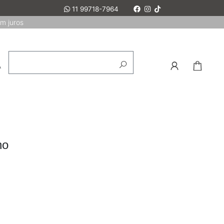
11 99718-7964
em juros
A
ho