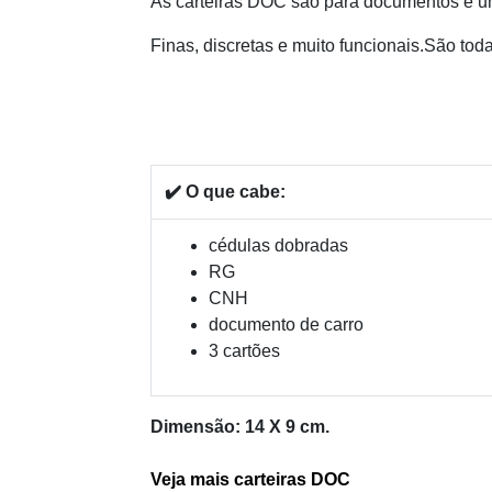
As carteiras DOC são para documentos e um
Finas, discretas e muito funcionais.São to
✔️ O que cabe:
cédulas dobradas
RG
CNH
documento de carro
3 cartões
Dimensão: 14 X 9 cm.
Veja mais carteiras DOC