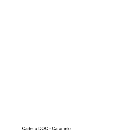
Carteira DOC - Caramelo
Porta Passap