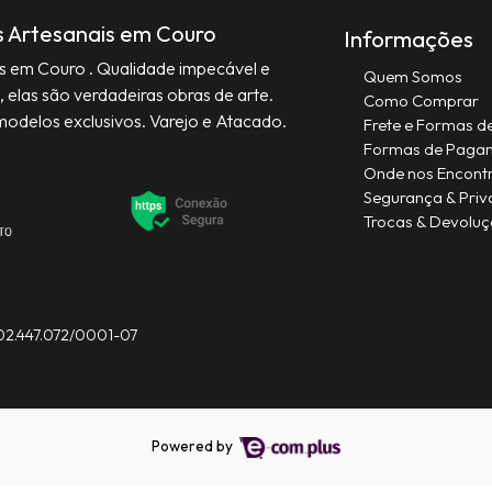
s Artesanais em Couro
Informações
is em Couro . Qualidade impecável e
Quem Somos
, elas são verdadeiras obras de arte.
Como Comprar
modelos exclusivos. Varejo e Atacado.
Frete e Formas d
Formas de Paga
Onde nos Encont
Segurança & Priv
Trocas & Devolu
 02.447.072/0001-07
Powered by