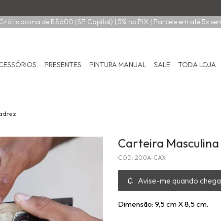
Grátis acima de R$600 (SP Capital) | 5% no PIX | Parcele em até 5x se
CESSÓRIOS
PRESENTES
PINTURA MANUAL
SALE
TODA LOJA
xadrez
Carteira Masculina
COD: 200A-CAX
Avise-me quando chega
Dimensão: 9,5 cm X 8,5 cm.