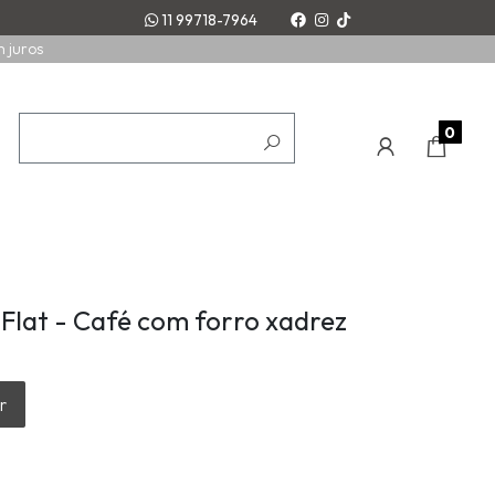
11 99718-7964
m juros
0
 Flat - Café com forro xadrez
r