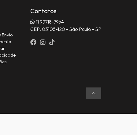
Contatos
11 99718-7964
CEP: 03105-120 - São Paulo - SP
e Envio
mento
rar
acidade
ções