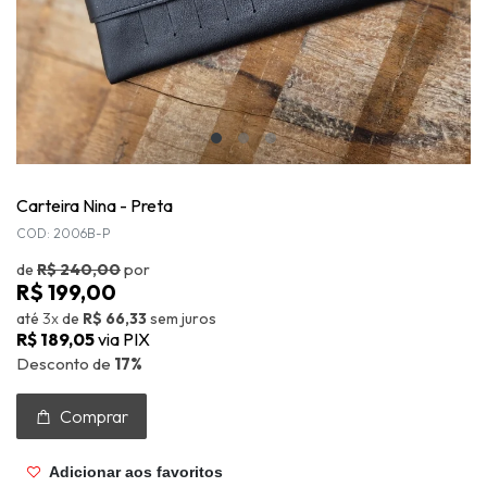
Carteira Nina - Preta
COD: 2006B-P
de
R$ 240,00
por
R$ 199,00
até
3x
de
R$ 66,33
sem juros
R$ 189,05
via PIX
Desconto de
17%
Comprar
Adicionar aos favoritos