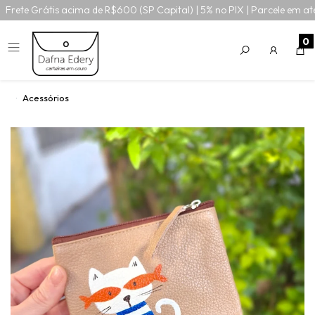
Frete Grátis acima de R$600 (SP Capital) | 5% no PIX | Parcele em at
0
Acessórios