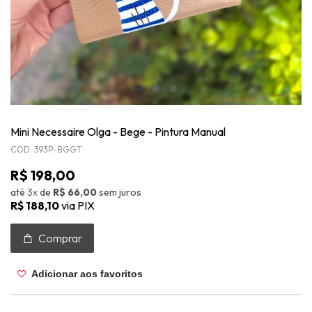
Mini Necessaire Olga - Bege - Pintura Manual
COD: 393P-BGGT
R$ 198,00
até
3x
de
R$ 66,00
sem juros
R$ 188,10
via PIX
Comprar
Adicionar aos favoritos