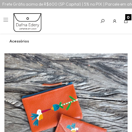
Frete Grátis acima de R$600 (SP Capital) | 5% no PIX | Parcele em at
0
Acessórios