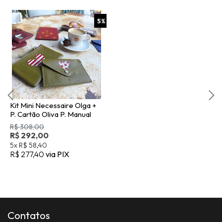
5
%
Kit Mini Necessaire Olga +
P. Cartão Oliva P. Manual
R$ 308,00
R$ 292,00
5x
R$ 58,40
R$ 277,40
via PIX
Contatos