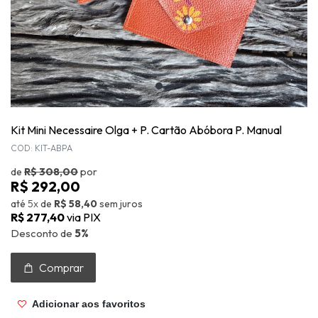
Kit Mini Necessaire Olga + P. Cartão Abóbora P. Manual
COD: KIT-ABPA
de
R$ 308,00
por
R$ 292,00
até
5x
de
R$ 58,40
sem juros
R$ 277,40
via PIX
Desconto de
5%
Comprar
Adicionar aos favoritos