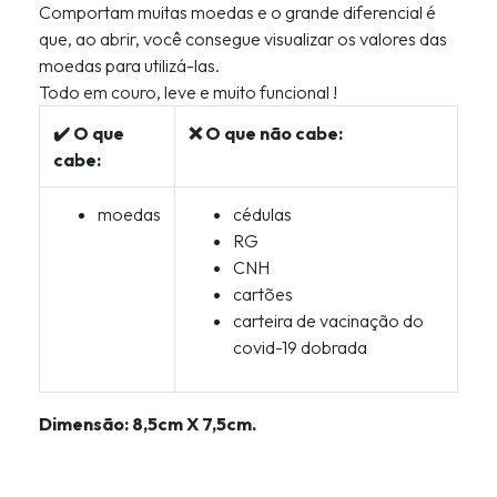
Comportam muitas moedas e o grande diferencial é
que, ao abrir, você consegue visualizar os valores das
moedas para utilizá-las.
Todo em couro, leve e muito funcional !
✔️ O que
❌ O que não cabe:
cabe:
moedas
cédulas
RG
CNH
cartões
carteira de vacinação do
covid-19 dobrada
Dimensão: 8,5cm X 7,5cm.