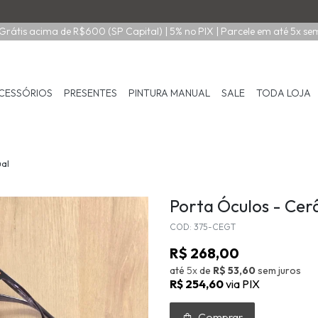
Grátis acima de R$600 (SP Capital) | 5% no PIX | Parcele em até 5x se
CESSÓRIOS
PRESENTES
PINTURA MANUAL
SALE
TODA LOJA
ual
Porta Óculos - Cer
COD: 375-CEGT
R$ 268,00
até
5x
de
R$ 53,60
sem juros
R$ 254,60
via PIX
Comprar