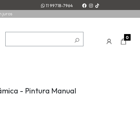
11 99718-7964
m juros
0
âmica - Pintura Manual