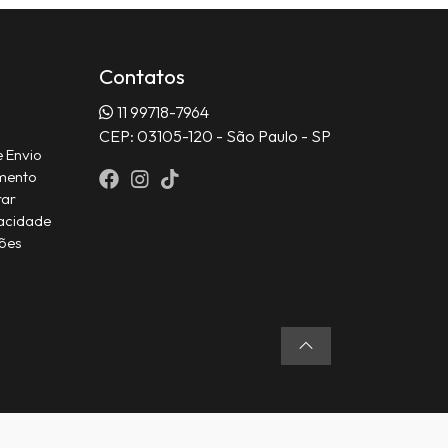
Contatos
11 99718-7964
CEP: 03105-120 - São Paulo - SP
e Envio
mento
rar
acidade
ções