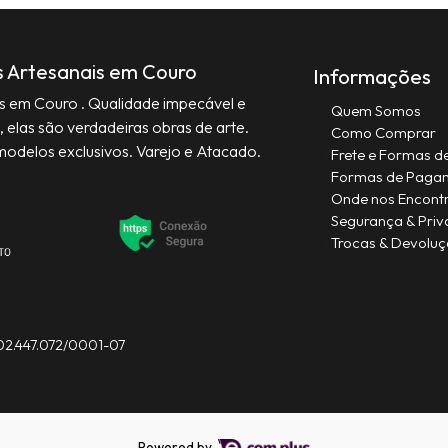
s Artesanais em Couro
Informações
is em Couro . Qualidade impecável e
Quem Somos
, elas são verdadeiras obras de arte.
Como Comprar
modelos exclusivos. Varejo e Atacado.
Frete e Formas d
Formas de Paga
Onde nos Encont
Segurança & Priv
Trocas & Devolu
 02.447.072/0001-07
Powered by