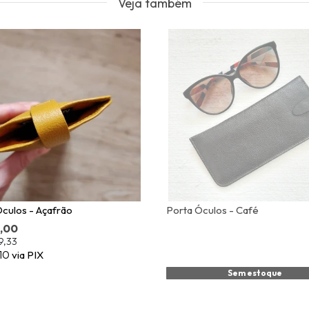
Veja também
culos - Açafrão
Porta Óculos - Café
8,00
9,33
,10
via PIX
Sem estoque