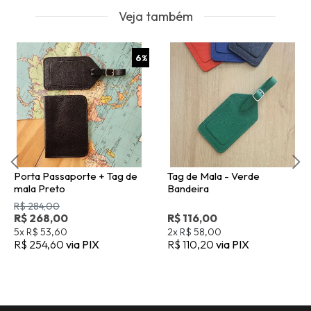
Veja também
6
%
Porta Passaporte + Tag de
Tag de Mala - Verde
mala Preto
Bandeira
R$ 284,00
R$ 268,00
R$ 116,00
5x
R$ 53,60
2x
R$ 58,00
R$ 254,60
via PIX
R$ 110,20
via PIX