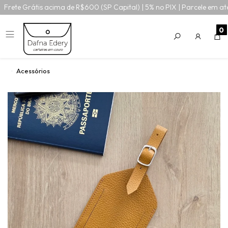
Frete Grátis acima de R$600 (SP Capital) | 5% no PIX | Parcele em at
0
Acessórios